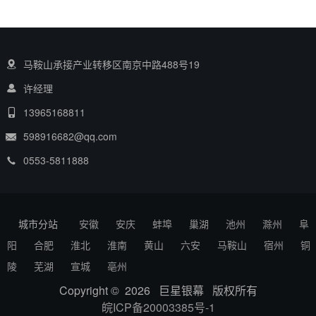
马鞍山承接产业转移区南京中路488号19
许经理
13965168811
598916682@qq.com
0553-5811888
城市分站
安徽
安庆
蚌埠
巢湖
池州
滁州
阜
阳
合肥
淮北
淮南
黄山
六安
马鞍山
宿州
铜
陵
芜湖
宣城
亳州
Copyright © 2026 巨星银幕 版权所有
皖ICP备20003385号-1