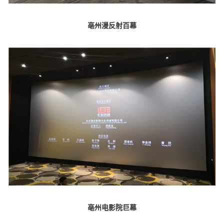
亳州漫反射百幕
亳州电影院巨幕