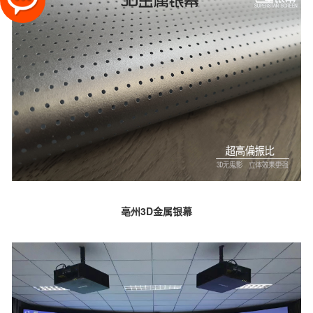
亳州3D金属银幕