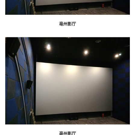
亳州影厅
亳州影厅