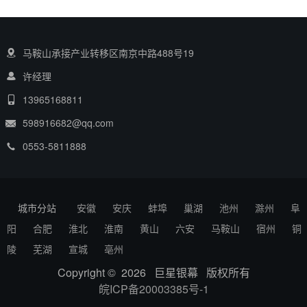
马鞍山承接产业转移区南京中路488号19
许经理
13965168811
598916682@qq.com
0553-5811888
城市分站
安徽
安庆
蚌埠
巢湖
池州
滁州
阜
阳
合肥
淮北
淮南
黄山
六安
马鞍山
宿州
铜
陵
芜湖
宣城
亳州
Copyright © 2026 巨星银幕 版权所有
皖ICP备20003385号-1