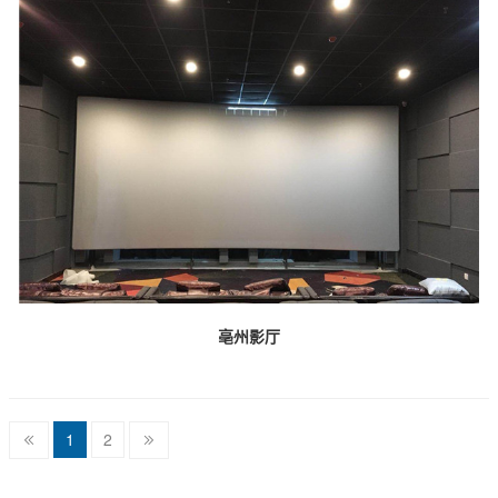
亳州影厅
1
2