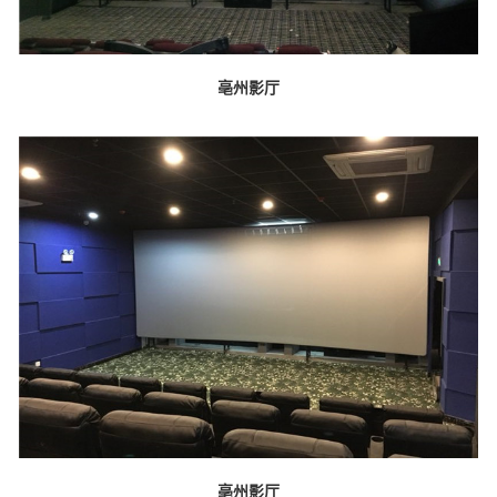
亳州影厅
亳州影厅