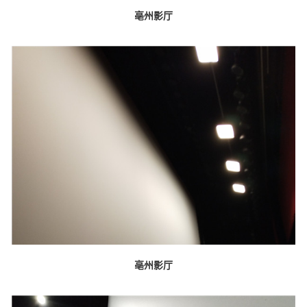
亳州影厅
亳州影厅