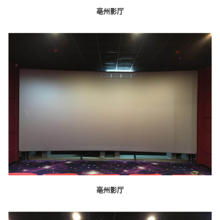
亳州影厅
亳州影厅