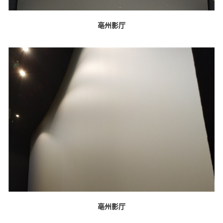
亳州影厅
亳州影厅